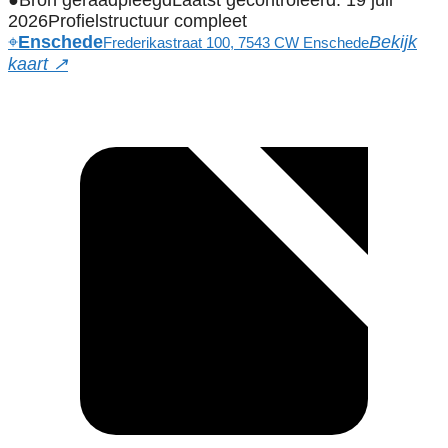
●
Bron geraadpleegd
Laatst gecontroleerd: 19 juli
2026
Profielstructuur compleet
⌖
Enschede
Bekijk
Frederikastraat 100, 7543 CW Enschede
kaart ↗