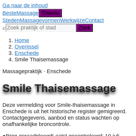
Ga naar de inhoud
Beste
Massage
☰
Menu
Steden
Massagevormen
Werkwijze
Contact
Zoek
⌕
Zoek
een
praktijk,
Home
stad,
Overijssel
provincie
Enschede
of
Smile Thaisemassage
massagevorm
Massagepraktijk · Enschede
Smile Thaisemassage
Deze vermelding voor Smile-thaisemassage in
Enschede is uit het historische register gemigreerd.
Contactgegevens, aanbod en status wachten op
onafhankelijke broncontrole.