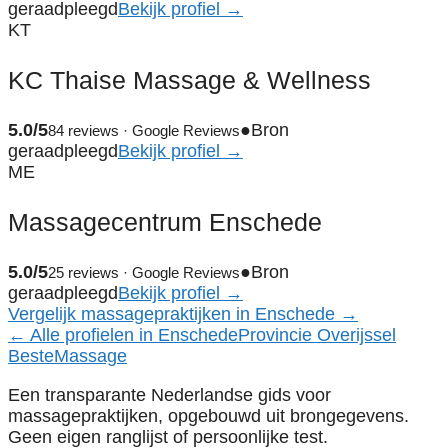
geraadpleegd
Bekijk profiel →
KT
KC Thaise Massage & Wellness
5.0/5
●
Bron
84 reviews · Google Reviews
geraadpleegd
Bekijk profiel →
ME
Massagecentrum Enschede
5.0/5
●
Bron
25 reviews · Google Reviews
geraadpleegd
Bekijk profiel →
Vergelijk massagepraktijken in Enschede →
← Alle profielen in Enschede
Provincie Overijssel
Beste
Massage
Een transparante Nederlandse gids voor
massagepraktijken, opgebouwd uit brongegevens.
Geen eigen ranglijst of persoonlijke test.