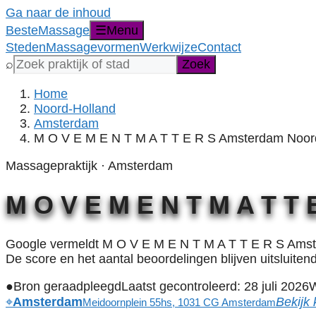
Ga naar de inhoud
Beste
Massage
☰
Menu
Steden
Massagevormen
Werkwijze
Contact
Zoek
⌕
Zoek
een
praktijk,
Home
stad,
Noord-Holland
provincie
Amsterdam
of
M O V E M E N T M A T T E R S Amsterdam Noor
massagevorm
Massagepraktijk · Amsterdam
M O V E M E N T M A T T
Google vermeldt M O V E M E N T M A T T E R S Amst
De score en het aantal beoordelingen blijven uitsluiten
●
Bron geraadpleegd
Laatst gecontroleerd: 28 juli 2026
W
⌖
Amsterdam
Bekijk 
Meidoornplein 55hs, 1031 CG Amsterdam