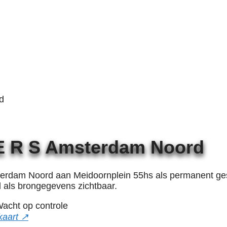
d
 E R S Amsterdam Noord
erdam Noord aan Meidoornplein 55hs als permanent ges
d als brongegevens zichtbaar.
acht op controle
kaart ↗