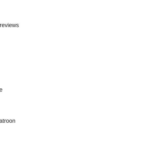
 reviews
e
atroon