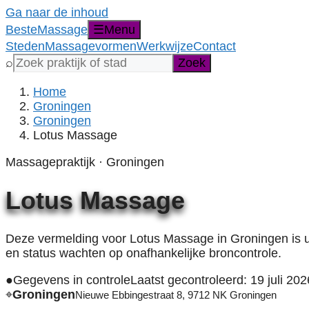
Ga naar de inhoud
Beste
Massage
☰
Menu
Steden
Massagevormen
Werkwijze
Contact
Zoek
⌕
Zoek
een
praktijk,
Home
stad,
Groningen
provincie
Groningen
of
Lotus Massage
massagevorm
Massagepraktijk · Groningen
Lotus Massage
Deze vermelding voor Lotus Massage in Groningen is ui
en status wachten op onafhankelijke broncontrole.
●
Gegevens in controle
Laatst gecontroleerd: 19 juli 202
⌖
Groningen
Nieuwe Ebbingestraat 8, 9712 NK Groningen