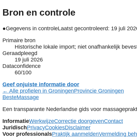
Bron en controle
●
Gegevens in controle
Laatst gecontroleerd: 19 juli 202
Primaire bron
Historische lokale import; niet onafhankelijk beves
Geraadpleegd
19 juli 2026
Dataconfidence
60/100
Geef onjuiste informatie door
← Alle profielen in Groningen
Provincie Groningen
Beste
Massage
Een transparante Nederlandse gids voor massagepraktij
Informatie
Werkwijze
Correctie doorgeven
Contact
Juridisch
Privacy
Cookies
Disclaimer
Voor professionals
Praktijk aanmelden
Vermelding be