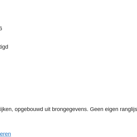
6
tigd
ken, opgebouwd uit brongegevens. Geen eigen ranglijst 
heren