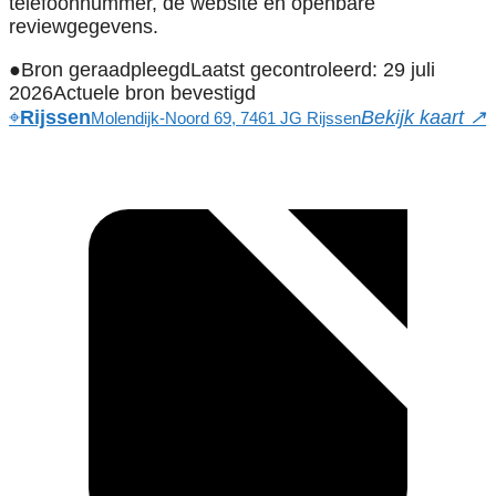
telefoonnummer, de website en openbare
reviewgegevens.
●
Bron geraadpleegd
Laatst gecontroleerd: 29 juli
2026
Actuele bron bevestigd
⌖
Rijssen
Bekijk kaart ↗
Molendijk-Noord 69, 7461 JG Rijssen