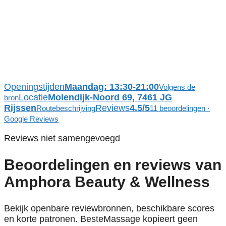
Openingstijden
Maandag: 13:30-21:00
Volgens de
Locatie
Molendijk-Noord 69, 7461 JG
bron
Rijssen
Reviews
4.5/5
Routebeschrijving
11 beoordelingen ·
Google Reviews
Reviews niet samengevoegd
Beoordelingen en reviews van
Amphora Beauty & Wellness
Bekijk openbare reviewbronnen, beschikbare scores
en korte patronen. BesteMassage kopieert geen