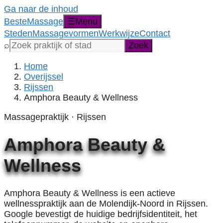
Ga naar de inhoud
Beste
Massage
☰
Menu
Steden
Massagevormen
Werkwijze
Contact
Zoek
⌕
Zoek
een
praktijk,
Home
stad,
Overijssel
provincie
Rijssen
of
Amphora Beauty & Wellness
massagevorm
Massagepraktijk · Rijssen
Amphora Beauty &
Wellness
Amphora Beauty & Wellness is een actieve
wellnesspraktijk aan de Molendijk-Noord in Rijssen.
Google bevestigt de huidige bedrijfsidentiteit, het