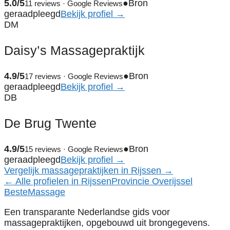
5.0/5
●
Bron
11 reviews · Google Reviews
geraadpleegd
Bekijk profiel →
DM
Daisy’s Massagepraktijk
4.9/5
●
Bron
17 reviews · Google Reviews
geraadpleegd
Bekijk profiel →
DB
De Brug Twente
4.9/5
●
Bron
15 reviews · Google Reviews
geraadpleegd
Bekijk profiel →
Vergelijk massagepraktijken in Rijssen →
← Alle profielen in Rijssen
Provincie Overijssel
Beste
Massage
Een transparante Nederlandse gids voor
massagepraktijken, opgebouwd uit brongegevens.