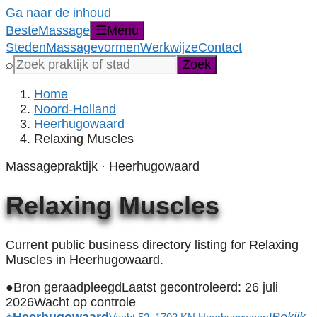
Ga naar de inhoud
Beste
Massage
☰
Menu
Steden
Massagevormen
Werkwijze
Contact
Zoek
⌕
Zoek
een
praktijk,
Home
stad,
Noord-Holland
provincie
Heerhugowaard
of
Relaxing Muscles
massagevorm
Massagepraktijk · Heerhugowaard
Relaxing Muscles
Current public business directory listing for Relaxing
Muscles in Heerhugowaard.
●
Bron geraadpleegd
Laatst gecontroleerd: 26 juli
2026
Wacht op controle