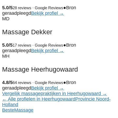
5.0/5
●
Bron
28 reviews · Google Reviews
geraadpleegd
Bekijk profiel →
MD
Massage Dekker
5.0/5
●
Bron
17 reviews · Google Reviews
geraadpleegd
Bekijk profiel →
MH
Massage Heerhugowaard
4.8/5
●
Bron
64 reviews · Google Reviews
geraadpleegd
Bekijk profiel →
Vergelijk massagepraktijken in Heerhugowaard →
← Alle profielen in Heerhugowaard
Provincie Noord-
Holland
Beste
Massage