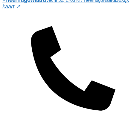
⌖
Heerhugowaard
Bekijk
Vecht 52, 1703 KN Heerhugowaard
kaart ↗