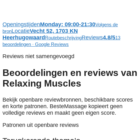
Openingstijden
Monday: 09:00-21:30
Volgens de
Locatie
Vecht 52, 1703 KN
bron
Heerhugowaard
Reviews
4.8/5
Routebeschrijving
13
beoordelingen · Google Reviews
Reviews niet samengevoegd
Beoordelingen en reviews van
Relaxing Muscles
Bekijk openbare reviewbronnen, beschikbare scores
en korte patronen. BesteMassage kopieert geen
volledige reviews en maakt geen eigen score.
Patronen uit openbare reviews